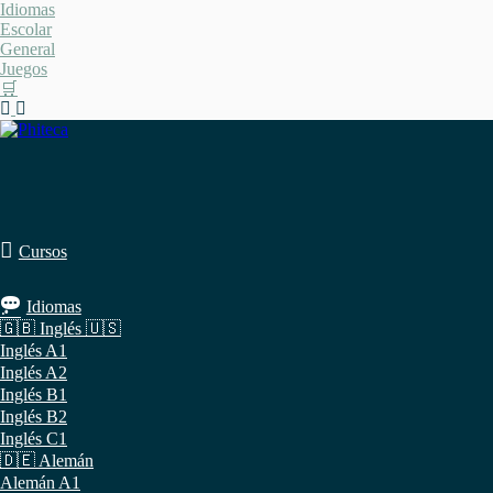
Saltar
Idiomas
al
Escolar
contenido
General
Juegos
🛒
Cursos
Idiomas
🇬🇧 Inglés 🇺🇸
Inglés A1
Inglés A2
Inglés B1
Inglés B2
Inglés C1
🇩🇪 Alemán
Alemán A1