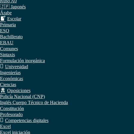
Ruso A0
🇯🇵 Japonés
Árabe
Escolar
Primaria
ESO
Bachillerato
EBAU
Comunes
Sintaxis
Formulación inorgánica
Universidad
Ingenierías
Económicas
Ciencias
Oposiciones
Policía Nacional (CNP)
Inglés Cuerpo Técnico de Hacienda
Constitución
Profesorado
Competencias digitales
Excel
Excel iniciación