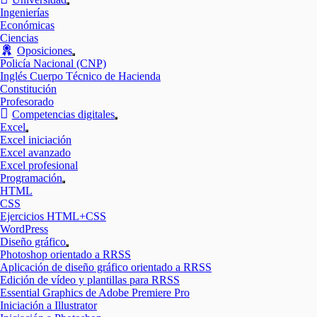
Mostrar
Ingenierías
el
Económicas
submenú
Ciencias
Oposiciones
Mostrar
Policía Nacional (CNP)
el
Inglés Cuerpo Técnico de Hacienda
submenú
Constitución
Profesorado
Competencias digitales
Mostrar
Excel
el
Mostrar
Excel iniciación
submenú
el
Excel avanzado
submenú
Excel profesional
Programación
Mostrar
HTML
el
CSS
submenú
Ejercicios HTML+CSS
WordPress
Diseño gráfico
Mostrar
Photoshop orientado a RRSS
el
Aplicación de diseño gráfico orientado a RRSS
submenú
Edición de vídeo y plantillas para RRSS
Essential Graphics de Adobe Premiere Pro
Iniciación a Illustrator