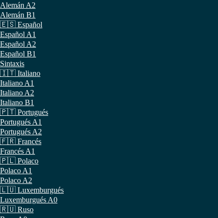
Alemán A2
Alemán B1
🇪🇸 Español
Español A1
Español A2
Español B1
Sintaxis
🇮🇹 Italiano
Italiano A1
Italiano A2
Italiano B1
🇵🇹 Portugués
Portugués A1
Portugués A2
🇫🇷 Francés
Francés A1
🇵🇱 Polaco
Polaco A1
Polaco A2
🇱🇺 Luxemburgués
Luxemburgués A0
🇷🇺 Ruso