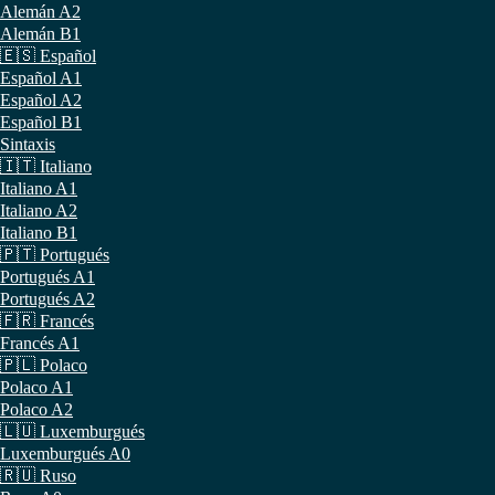
Alemán A2
Alemán B1
🇪🇸 Español
Español A1
Español A2
Español B1
Sintaxis
🇮🇹 Italiano
Italiano A1
Italiano A2
Italiano B1
🇵🇹 Portugués
Portugués A1
Portugués A2
🇫🇷 Francés
Francés A1
🇵🇱 Polaco
Polaco A1
Polaco A2
🇱🇺 Luxemburgués
Luxemburgués A0
🇷🇺 Ruso