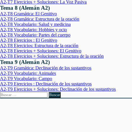
A2-T7 Ejercicios + Soluciones: La Voz Pasiva
Tema 8 (Alemán A2)
A2-T8 Gramática: El Genitivo
A2-T8 Gramática: Estructura de la oración
A2-T8 Vocabulario: Salud y medicina
A2-T8 Vocabulario: Hobbies y ocio
A2-T8 Vocabulario: Partes del cuerpo
A2-T8 Ejercicios : El Genitivo
A2-T8 Ejercicios: Estructura de la oración
A2-T8 Ejercicios + Soluciones: El Genitivo
A2-T8 Ejercicios + Soluciones: Estructura de la oración
Tema 9 (Alemán A2)
A2-T9 Gramática: Declinación de los sustantivos
A2-T9 Vocabulario: Animales
A2-T9 Vocabulario: Campo
A2-T9 Ejercicios : Declinación de los sustantivos
A2-T9 Ejercicios + Soluciones: Declinación de los sustantivos
Buscar: