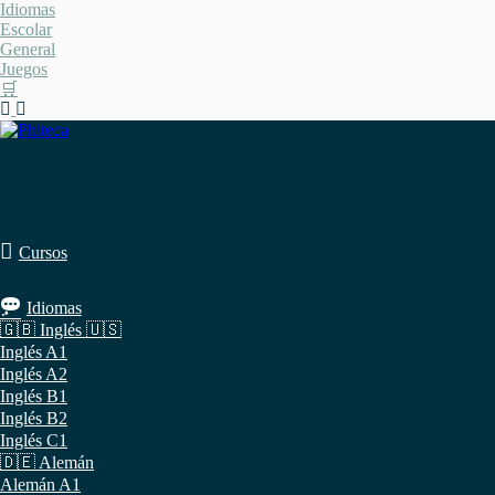
Saltar
Idiomas
al
Escolar
contenido
General
Juegos
🛒
Cursos
Idiomas
🇬🇧 Inglés 🇺🇸
Inglés A1
Inglés A2
Inglés B1
Inglés B2
Inglés C1
🇩🇪 Alemán
Alemán A1