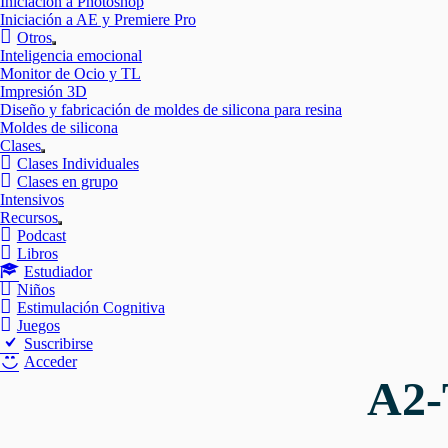
Iniciación a Photoshop
Iniciación a AE y Premiere Pro
Otros
Mostrar
Inteligencia emocional
el
Monitor de Ocio y TL
submenú
Impresión 3D
Diseño y fabricación de moldes de silicona para resina
Moldes de silicona
Clases
Mostrar
Clases Individuales
el
Clases en grupo
submenú
Intensivos
Recursos
Mostrar
Podcast
el
Libros
submenú
Estudiador
Niños
Estimulación Cognitiva
Juegos
Suscribirse
Acceder
A2-