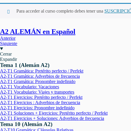
Para acceder al curso completo debes tener una
SUSCRIPCI
A2 ALEMÁN en Español
Anterior
Siguiente
Cerrar
Expandir
Tema 1 (Alemán A2)
A2-T1 Gramática: Pretérito perfecto / Perfekt
A2-T1 Gramática: Adverbios de frecuencia
A2-T1 Gramática: Pronombre indefinido
A2-T1 Vocabulario: Vacaciones
A2-T1 Vocabulario: Viajes y transportes
A2-T1 Ejercicios: Pretérito perfecto / Perfekt
A2-T1 Ejercicios : Adverbios de frecuencia
A2-T1 Ejercicios: Pronombre indefinido
A2-T1 Soluciones + Ejercicios: Pretérito perfecto / Perfekt
A2-T1 Ejercicios + Soluciones: Adverbios de frecuencia
Tema 10 (Alemán A2)
A2-T10 Gramática: Cláusulas Relativas