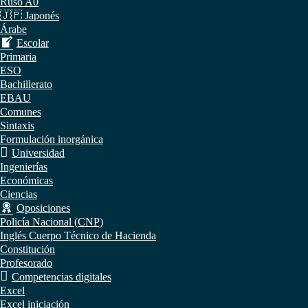
Ruso A0
🇯🇵 Japonés
Árabe
Escolar
Primaria
ESO
Bachillerato
EBAU
Comunes
Sintaxis
Formulación inorgánica
Universidad
Ingenierías
Económicas
Ciencias
Oposiciones
Policía Nacional (CNP)
Inglés Cuerpo Técnico de Hacienda
Constitución
Profesorado
Competencias digitales
Excel
Excel iniciación