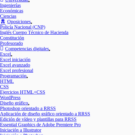
Mostrar
Ingenierías
el
Económicas
submenú
Ciencias
Oposiciones
Mostrar
Policía Nacional (CNP)
el
Inglés Cuerpo Técnico de Hacienda
submenú
Constitución
Profesorado
Competencias digitales
Mostrar
Excel
el
Mostrar
Excel iniciación
submenú
el
Excel avanzado
submenú
Excel profesional
Programación
Mostrar
HTML
el
CSS
submenú
Ejercicios HTML+CSS
WordPress
Diseño gráfico
Mostrar
Photoshop orientado a RRSS
el
Aplicación de diseño gráfico orientado a RRSS
submenú
Edición de vídeo y plantillas para RRSS
Essential Graphics de Adobe Premiere Pro
Iniciación a Illustrator