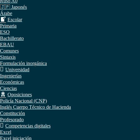
Ruso A0
🇯🇵 Japonés
Árabe
Escolar
Primaria
ESO
Bachillerato
EBAU
Comunes
Sintaxis
Formulación inorgánica
Universidad
Ingenierías
Económicas
Ciencias
Oposiciones
Policía Nacional (CNP)
Inglés Cuerpo Técnico de Hacienda
Constitución
Profesorado
Competencias digitales
Excel
Excel iniciación