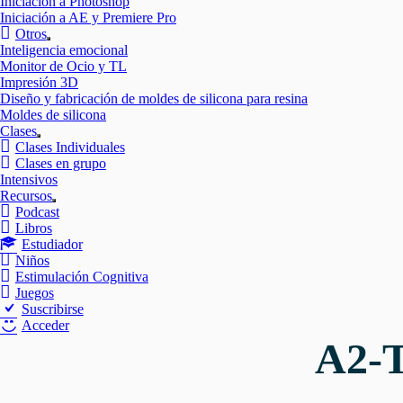
Iniciación a Photoshop
Iniciación a AE y Premiere Pro
Otros
Mostrar
Inteligencia emocional
el
Monitor de Ocio y TL
submenú
Impresión 3D
Diseño y fabricación de moldes de silicona para resina
Moldes de silicona
Clases
Mostrar
Clases Individuales
el
Clases en grupo
submenú
Intensivos
Recursos
Mostrar
Podcast
el
Libros
submenú
Estudiador
Niños
Estimulación Cognitiva
Juegos
Suscribirse
Acceder
A2-T