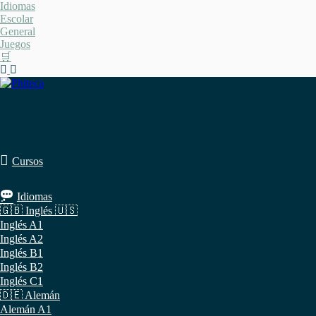
Saltar
Idiomas
al
Escolar
contenido
General
Juegos
🛒
Cursos
Idiomas
🇬🇧 Inglés 🇺🇸
Inglés A1
Inglés A2
Inglés B1
Inglés B2
Inglés C1
🇩🇪 Alemán
Alemán A1