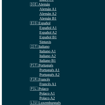
🇩🇪 Alemán
Alemán A1
Alemán A2
Alemán B1
🇪🇸 Español
Español A1
Español A2
Español B1
Sintaxis
🇮🇹 Italiano
Italiano A1
Italiano A2
Italiano B1
🇵🇹 Portugués
Portugués A1
Portugués A2
🇫🇷 Francés
Francés A1
🇵🇱 Polaco
Polaco A1
Polaco A2
🇱🇺 Luxemburgués