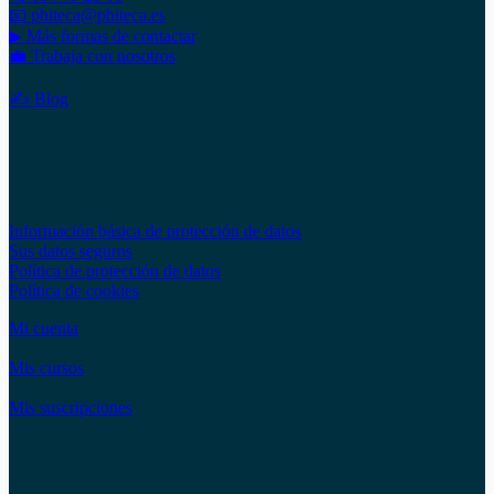
📧 phiteca@phiteca.es
▶ Más formas de contactar
💼 Trabaja con nosotros
✍ Blog
Copyright © 2020 PHITECA
Páginas de información
Información básica de protección de datos
Sus datos seguros
Política de protección de datos
Política de cookies
Mi cuenta
Mis cursos
Mis suscripciones
Instagram
Facebook
LinkedIn
YouTube
Twitter