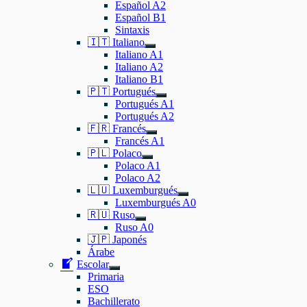
Español A2
submenú
Español B1
Sintaxis
🇮🇹 Italiano
Mostrar
Italiano A1
el
Italiano A2
submenú
Italiano B1
🇵🇹 Portugués
Mostrar
Portugués A1
el
Portugués A2
submenú
🇫🇷 Francés
Mostrar
Francés A1
el
🇵🇱 Polaco
submenú
Mostrar
Polaco A1
el
Polaco A2
submenú
🇱🇺 Luxemburgués
Mostrar
Luxemburgués A0
el
🇷🇺 Ruso
submenú
Mostrar
Ruso A0
el
🇯🇵 Japonés
submenú
Árabe
Escolar
Mostrar
Primaria
el
ESO
submenú
Bachillerato