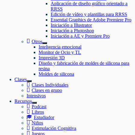
el
Aplicación de diseño gráfico orientado a
submenú
RRSS
Edición de vídeo y plantillas para RRSS
Essential Graphics de Adobe Premiere Pro
Iniciación a Illustrator
Iniciación a Photoshop
Iniciación a AE y Premiere Pro
Otros
Mostrar
Inteligencia emocional
el
Monitor de Ocio y TL
submenú
Impresión 3D
Diseño y fabricación de moldes de silicona para
resina
Moldes de silicona
Clases
Mostrar
Clases Individuales
el
Clases en grupo
submenú
Intensivos
Recursos
Mostrar
Podcast
el
Libros
submenú
Estudiador
Niños
Estimulación Cognitiva
Juegos