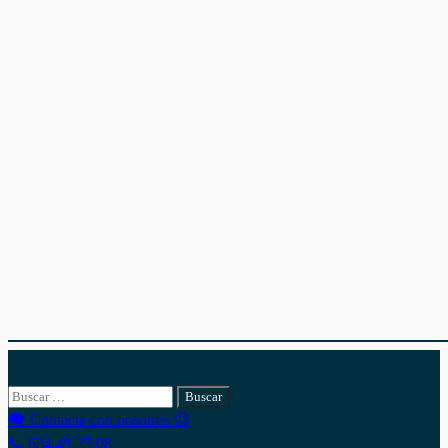
Hola , actualmente tienes
0,00
€
en tu monedero.
Si necesitas buscar algo en Phiteca, aquí puedes hacerlo:
Buscar:
🗨 Contacta con nosotros 😉
📞 634 49 25 08