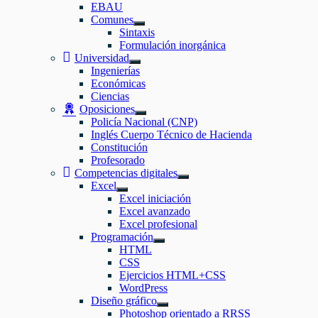
EBAU
Comunes
Mostrar
Sintaxis
el
Formulación inorgánica
submenú
Universidad
Mostrar
Ingenierías
el
Económicas
submenú
Ciencias
Oposiciones
Mostrar
Policía Nacional (CNP)
el
Inglés Cuerpo Técnico de Hacienda
submenú
Constitución
Profesorado
Competencias digitales
Mostrar
Excel
el
Mostrar
Excel iniciación
submenú
el
Excel avanzado
submenú
Excel profesional
Programación
Mostrar
HTML
el
CSS
submenú
Ejercicios HTML+CSS
WordPress
Diseño gráfico
Mostrar
Photoshop orientado a RRSS