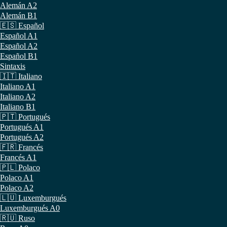
Alemán A2
Alemán B1
🇪🇸 Español
Español A1
Español A2
Español B1
Sintaxis
🇮🇹 Italiano
Italiano A1
Italiano A2
Italiano B1
🇵🇹 Portugués
Portugués A1
Portugués A2
🇫🇷 Francés
Francés A1
🇵🇱 Polaco
Polaco A1
Polaco A2
🇱🇺 Luxemburgués
Luxemburgués A0
🇷🇺 Ruso