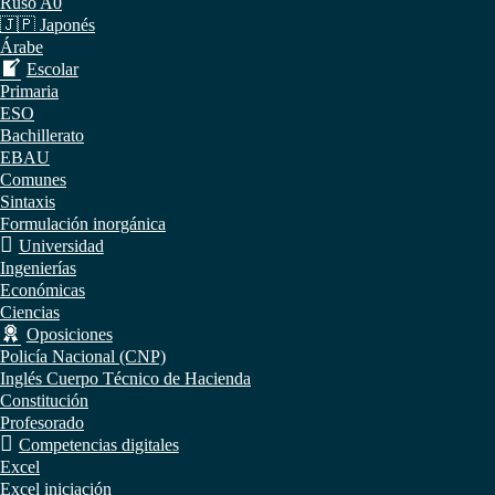
Ruso A0
🇯🇵 Japonés
Árabe
Escolar
Primaria
ESO
Bachillerato
EBAU
Comunes
Sintaxis
Formulación inorgánica
Universidad
Ingenierías
Económicas
Ciencias
Oposiciones
Policía Nacional (CNP)
Inglés Cuerpo Técnico de Hacienda
Constitución
Profesorado
Competencias digitales
Excel
Excel iniciación