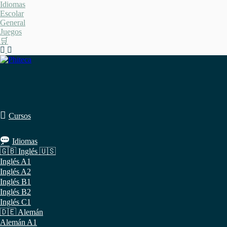
Saltar
Idiomas
al
Escolar
contenido
General
Juegos
🛒
Cursos
Idiomas
🇬🇧 Inglés 🇺🇸
Inglés A1
Inglés A2
Inglés B1
Inglés B2
Inglés C1
🇩🇪 Alemán
Alemán A1