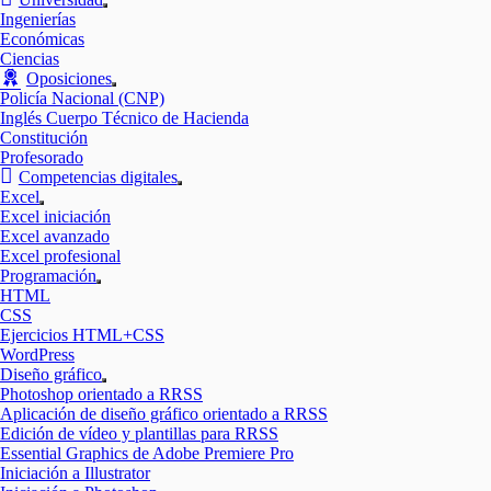
Mostrar
Ingenierías
el
Económicas
submenú
Ciencias
Oposiciones
Mostrar
Policía Nacional (CNP)
el
Inglés Cuerpo Técnico de Hacienda
submenú
Constitución
Profesorado
Competencias digitales
Mostrar
Excel
el
Mostrar
Excel iniciación
submenú
el
Excel avanzado
submenú
Excel profesional
Programación
Mostrar
HTML
el
CSS
submenú
Ejercicios HTML+CSS
WordPress
Diseño gráfico
Mostrar
Photoshop orientado a RRSS
el
Aplicación de diseño gráfico orientado a RRSS
submenú
Edición de vídeo y plantillas para RRSS
Essential Graphics de Adobe Premiere Pro
Iniciación a Illustrator