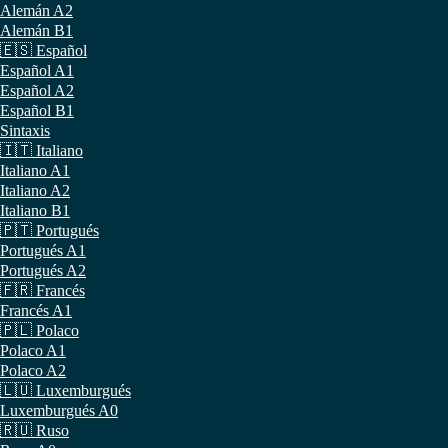
Alemán A2
Alemán B1
🇪🇸 Español
Español A1
Español A2
Español B1
Sintaxis
🇮🇹 Italiano
Italiano A1
Italiano A2
Italiano B1
🇵🇹 Portugués
Portugués A1
Portugués A2
🇫🇷 Francés
Francés A1
🇵🇱 Polaco
Polaco A1
Polaco A2
🇱🇺 Luxemburgués
Luxemburgués A0
🇷🇺 Ruso