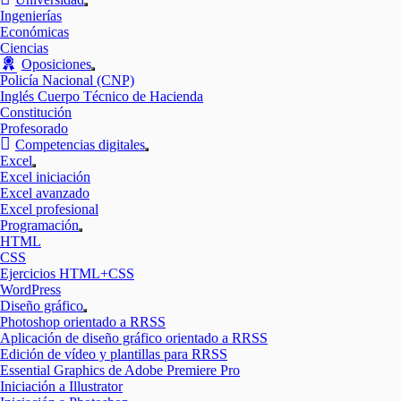
Mostrar
Ingenierías
el
Económicas
submenú
Ciencias
Oposiciones
Mostrar
Policía Nacional (CNP)
el
Inglés Cuerpo Técnico de Hacienda
submenú
Constitución
Profesorado
Competencias digitales
Mostrar
Excel
el
Mostrar
Excel iniciación
submenú
el
Excel avanzado
submenú
Excel profesional
Programación
Mostrar
HTML
el
CSS
submenú
Ejercicios HTML+CSS
WordPress
Diseño gráfico
Mostrar
Photoshop orientado a RRSS
el
Aplicación de diseño gráfico orientado a RRSS
submenú
Edición de vídeo y plantillas para RRSS
Essential Graphics de Adobe Premiere Pro
Iniciación a Illustrator