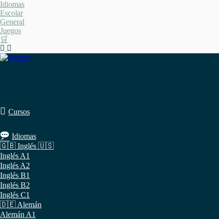
Saltar
Idiomas
al
Escolar
contenido
General
Juegos
🛒
Cursos
Idiomas
🇬🇧 Inglés 🇺🇸
Inglés A1
Inglés A2
Inglés B1
Inglés B2
Inglés C1
🇩🇪 Alemán
Alemán A1