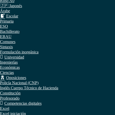
Ruso A0
🇯🇵 Japonés
Árabe
Escolar
Primaria
ESO
Bachillerato
EBAU
Comunes
Sintaxis
Formulación inorgánica
Universidad
Ingenierías
Económicas
Ciencias
Oposiciones
Policía Nacional (CNP)
Inglés Cuerpo Técnico de Hacienda
Constitución
Profesorado
Competencias digitales
Excel
Excel iniciación