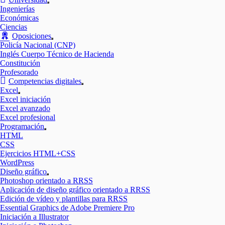
Mostrar
Ingenierías
el
Económicas
submenú
Ciencias
Oposiciones
Mostrar
Policía Nacional (CNP)
el
Inglés Cuerpo Técnico de Hacienda
submenú
Constitución
Profesorado
Competencias digitales
Mostrar
Excel
el
Mostrar
Excel iniciación
submenú
el
Excel avanzado
submenú
Excel profesional
Programación
Mostrar
HTML
el
CSS
submenú
Ejercicios HTML+CSS
WordPress
Diseño gráfico
Mostrar
Photoshop orientado a RRSS
el
Aplicación de diseño gráfico orientado a RRSS
submenú
Edición de vídeo y plantillas para RRSS
Essential Graphics de Adobe Premiere Pro
Iniciación a Illustrator