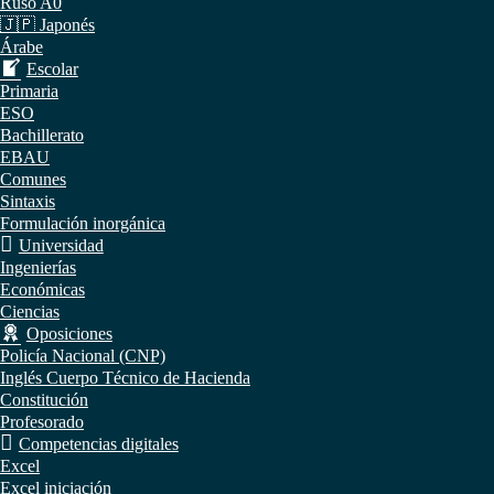
Ruso A0
🇯🇵 Japonés
Árabe
Escolar
Primaria
ESO
Bachillerato
EBAU
Comunes
Sintaxis
Formulación inorgánica
Universidad
Ingenierías
Económicas
Ciencias
Oposiciones
Policía Nacional (CNP)
Inglés Cuerpo Técnico de Hacienda
Constitución
Profesorado
Competencias digitales
Excel
Excel iniciación