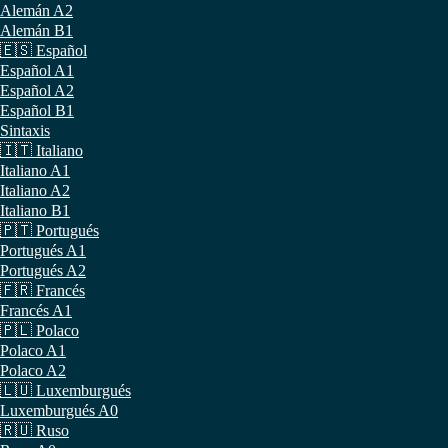
Alemán A2
Alemán B1
🇪🇸 Español
Español A1
Español A2
Español B1
Sintaxis
🇮🇹 Italiano
Italiano A1
Italiano A2
Italiano B1
🇵🇹 Portugués
Portugués A1
Portugués A2
🇫🇷 Francés
Francés A1
🇵🇱 Polaco
Polaco A1
Polaco A2
🇱🇺 Luxemburgués
Luxemburgués A0
🇷🇺 Ruso