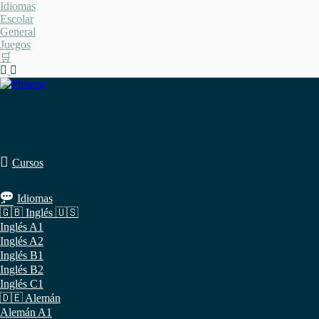
Saltar
Idiomas
al
Escolar
contenido
General
Juegos
🛒
Cursos
Idiomas
🇬🇧 Inglés 🇺🇸
Inglés A1
Inglés A2
Inglés B1
Inglés B2
Inglés C1
🇩🇪 Alemán
Alemán A1