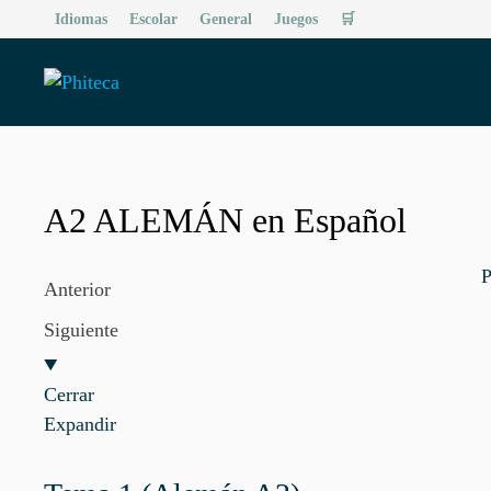
Saltar
Idiomas
Escolar
General
Juegos
🛒
al
contenido
A2 ALEMÁN en Español
P
Anterior
Siguiente
Cerrar
Expandir