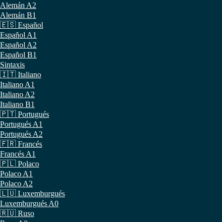
Alemán A2
Alemán B1
🇪🇸 Español
Español A1
Español A2
Español B1
Sintaxis
🇮🇹 Italiano
Italiano A1
Italiano A2
Italiano B1
🇵🇹 Portugués
Portugués A1
Portugués A2
🇫🇷 Francés
Francés A1
🇵🇱 Polaco
Polaco A1
Polaco A2
🇱🇺 Luxemburgués
Luxemburgués A0
🇷🇺 Ruso