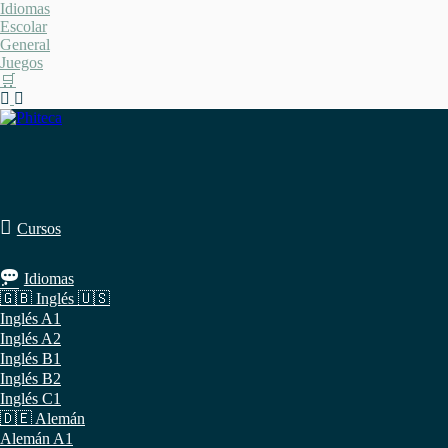
Saltar
Idiomas
al
Escolar
contenido
General
Juegos
🛒
Cursos
Idiomas
🇬🇧 Inglés 🇺🇸
Inglés A1
Inglés A2
Inglés B1
Inglés B2
Inglés C1
🇩🇪 Alemán
Alemán A1