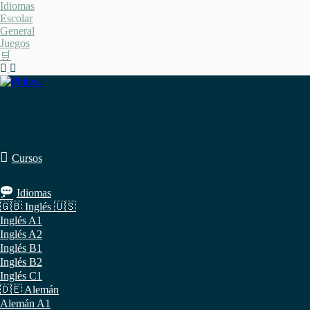
Saltar
Idiomas
al
Escolar
contenido
General
Juegos
🛒
Cursos
Idiomas
🇬🇧 Inglés 🇺🇸
Inglés A1
Inglés A2
Inglés B1
Inglés B2
Inglés C1
🇩🇪 Alemán
Alemán A1