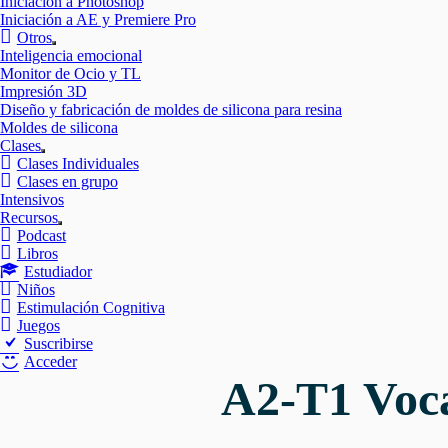
Iniciación a Photoshop
Iniciación a AE y Premiere Pro
Otros
Mostrar
Inteligencia emocional
el
Monitor de Ocio y TL
submenú
Impresión 3D
Diseño y fabricación de moldes de silicona para resina
Moldes de silicona
Clases
Mostrar
Clases Individuales
el
Clases en grupo
submenú
Intensivos
Recursos
Mostrar
Podcast
el
Libros
submenú
Estudiador
Niños
Estimulación Cognitiva
Juegos
Suscribirse
Acceder
A2-T1 Voca