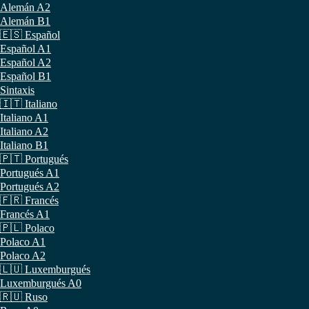
Alemán A2
Alemán B1
🇪🇸 Español
Español A1
Español A2
Español B1
Sintaxis
🇮🇹 Italiano
Italiano A1
Italiano A2
Italiano B1
🇵🇹 Portugués
Portugués A1
Portugués A2
🇫🇷 Francés
Francés A1
🇵🇱 Polaco
Polaco A1
Polaco A2
🇱🇺 Luxemburgués
Luxemburgués A0
🇷🇺 Ruso