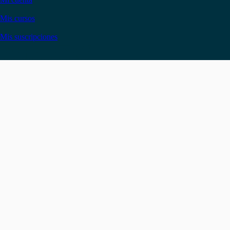
Mis cursos
Mis suscripciones
Instagram
Facebook
LinkedIn
YouTube
Twitter