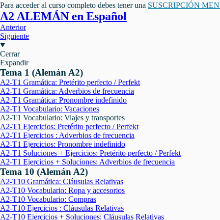
Para acceder al curso completo debes tener una
SUSCRIPCIÓN ME
A2 ALEMÁN en Español
Anterior
Siguiente
Cerrar
Expandir
Tema 1 (Alemán A2)
A2-T1 Gramática: Pretérito perfecto / Perfekt
A2-T1 Gramática: Adverbios de frecuencia
A2-T1 Gramática: Pronombre indefinido
A2-T1 Vocabulario: Vacaciones
A2-T1 Vocabulario: Viajes y transportes
A2-T1 Ejercicios: Pretérito perfecto / Perfekt
A2-T1 Ejercicios : Adverbios de frecuencia
A2-T1 Ejercicios: Pronombre indefinido
A2-T1 Soluciones + Ejercicios: Pretérito perfecto / Perfekt
A2-T1 Ejercicios + Soluciones: Adverbios de frecuencia
Tema 10 (Alemán A2)
A2-T10 Gramática: Cláusulas Relativas
A2-T10 Vocabulario: Ropa y accesorios
A2-T10 Vocabulario: Compras
A2-T10 Ejercicios : Cláusulas Relativas
A2-T10 Ejercicios + Soluciones: Cláusulas Relativas