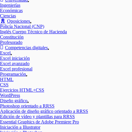
Mostrar
Ingenierías
el
Económicas
submenú
Ciencias
Oposiciones
Mostrar
Policía Nacional (CNP)
el
Inglés Cuerpo Técnico de Hacienda
submenú
Constitución
Profesorado
Competencias digitales
Mostrar
Excel
el
Mostrar
Excel iniciación
submenú
el
Excel avanzado
submenú
Excel profesional
Programación
Mostrar
HTML
el
CSS
submenú
Ejercicios HTML+CSS
WordPress
Diseño gráfico
Mostrar
Photoshop orientado a RRSS
el
Aplicación de diseño gráfico orientado a RRSS
submenú
Edición de vídeo y plantillas para RRSS
Essential Graphics de Adobe Premiere Pro
Iniciación a Illustrator