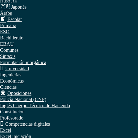
Ruso A0
🇯🇵 Japonés
Árabe
Escolar
Primaria
ESO
Bachillerato
EBAU
Comunes
Sintaxis
Formulación inorgánica
Universidad
Ingenierías
Económicas
Ciencias
Oposiciones
Policía Nacional (CNP)
Inglés Cuerpo Técnico de Hacienda
Constitución
Profesorado
Competencias digitales
Excel
Excel iniciación