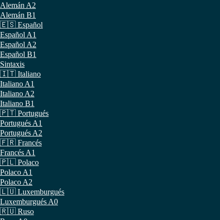
Alemán A2
Alemán B1
🇪🇸 Español
Español A1
Español A2
Español B1
Sintaxis
🇮🇹 Italiano
Italiano A1
Italiano A2
Italiano B1
🇵🇹 Portugués
Portugués A1
Portugués A2
🇫🇷 Francés
Francés A1
🇵🇱 Polaco
Polaco A1
Polaco A2
🇱🇺 Luxemburgués
Luxemburgués A0
🇷🇺 Ruso