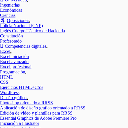
Mostrar
Ingenierías
el
Económicas
submenú
Ciencias
Oposiciones
Mostrar
Policía Nacional (CNP)
el
Inglés Cuerpo Técnico de Hacienda
submenú
Constitución
Profesorado
Competencias digitales
Mostrar
Excel
el
Mostrar
Excel iniciación
submenú
el
Excel avanzado
submenú
Excel profesional
Programación
Mostrar
HTML
el
CSS
submenú
Ejercicios HTML+CSS
WordPress
Diseño gráfico
Mostrar
Photoshop orientado a RRSS
el
Aplicación de diseño gráfico orientado a RRSS
submenú
Edición de vídeo y plantillas para RRSS
Essential Graphics de Adobe Premiere Pro
Iniciación a Illustrator