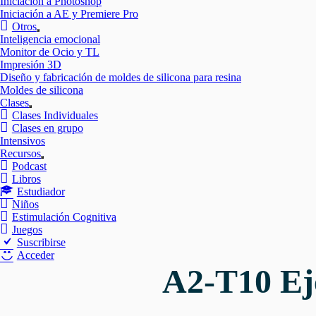
Iniciación a Photoshop
Iniciación a AE y Premiere Pro
Otros
Mostrar
Inteligencia emocional
el
Monitor de Ocio y TL
submenú
Impresión 3D
Diseño y fabricación de moldes de silicona para resina
Moldes de silicona
Clases
Mostrar
Clases Individuales
el
Clases en grupo
submenú
Intensivos
Recursos
Mostrar
Podcast
el
Libros
submenú
Estudiador
Niños
Estimulación Cognitiva
Juegos
Suscribirse
Acceder
A2-T10 Eje