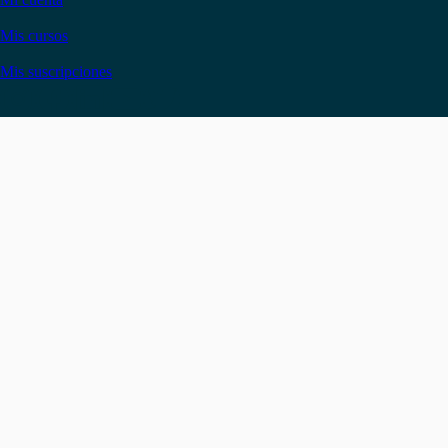
Mis cursos
Mis suscripciones
Instagram
Facebook
LinkedIn
YouTube
Twitter