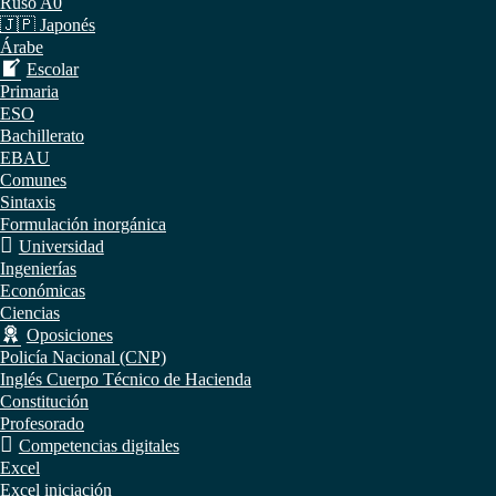
Ruso A0
🇯🇵 Japonés
Árabe
Escolar
Primaria
ESO
Bachillerato
EBAU
Comunes
Sintaxis
Formulación inorgánica
Universidad
Ingenierías
Económicas
Ciencias
Oposiciones
Policía Nacional (CNP)
Inglés Cuerpo Técnico de Hacienda
Constitución
Profesorado
Competencias digitales
Excel
Excel iniciación