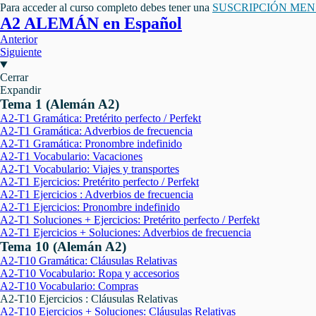
Para acceder al curso completo debes tener una
SUSCRIPCIÓN ME
A2 ALEMÁN en Español
Anterior
Siguiente
Cerrar
Expandir
Tema 1 (Alemán A2)
A2-T1 Gramática: Pretérito perfecto / Perfekt
A2-T1 Gramática: Adverbios de frecuencia
A2-T1 Gramática: Pronombre indefinido
A2-T1 Vocabulario: Vacaciones
A2-T1 Vocabulario: Viajes y transportes
A2-T1 Ejercicios: Pretérito perfecto / Perfekt
A2-T1 Ejercicios : Adverbios de frecuencia
A2-T1 Ejercicios: Pronombre indefinido
A2-T1 Soluciones + Ejercicios: Pretérito perfecto / Perfekt
A2-T1 Ejercicios + Soluciones: Adverbios de frecuencia
Tema 10 (Alemán A2)
A2-T10 Gramática: Cláusulas Relativas
A2-T10 Vocabulario: Ropa y accesorios
A2-T10 Vocabulario: Compras
A2-T10 Ejercicios : Cláusulas Relativas
A2-T10 Ejercicios + Soluciones: Cláusulas Relativas