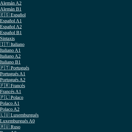
Alemán A2
Alemán B1
🇪🇸 Español
Español A1
Español A2
Español B1
Sintaxis
🇮🇹 Italiano
Italiano A1
Italiano A2
Italiano B1
🇵🇹 Portugués
Portugués A1
Portugués A2
🇫🇷 Francés
Francés A1
🇵🇱 Polaco
Polaco A1
Polaco A2
🇱🇺 Luxemburgués
Luxemburgués A0
🇷🇺 Ruso