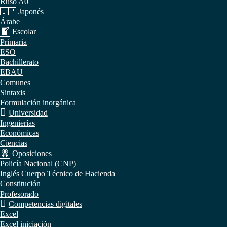
Ruso A0
🇯🇵 Japonés
Árabe
Escolar
Primaria
ESO
Bachillerato
EBAU
Comunes
Sintaxis
Formulación inorgánica
Universidad
Ingenierías
Económicas
Ciencias
Oposiciones
Policía Nacional (CNP)
Inglés Cuerpo Técnico de Hacienda
Constitución
Profesorado
Competencias digitales
Excel
Excel iniciación