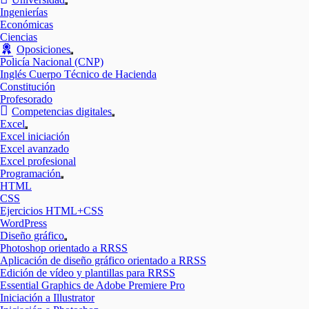
Mostrar
Ingenierías
el
Económicas
submenú
Ciencias
Oposiciones
Mostrar
Policía Nacional (CNP)
el
Inglés Cuerpo Técnico de Hacienda
submenú
Constitución
Profesorado
Competencias digitales
Mostrar
Excel
el
Mostrar
Excel iniciación
submenú
el
Excel avanzado
submenú
Excel profesional
Programación
Mostrar
HTML
el
CSS
submenú
Ejercicios HTML+CSS
WordPress
Diseño gráfico
Mostrar
Photoshop orientado a RRSS
el
Aplicación de diseño gráfico orientado a RRSS
submenú
Edición de vídeo y plantillas para RRSS
Essential Graphics de Adobe Premiere Pro
Iniciación a Illustrator