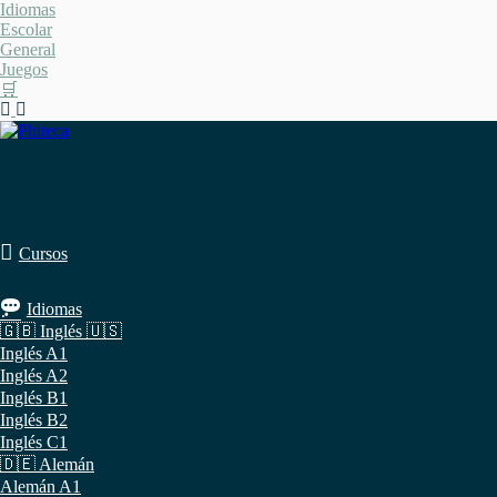
Saltar
Idiomas
al
Escolar
contenido
General
Juegos
🛒
Cursos
Idiomas
🇬🇧 Inglés 🇺🇸
Inglés A1
Inglés A2
Inglés B1
Inglés B2
Inglés C1
🇩🇪 Alemán
Alemán A1