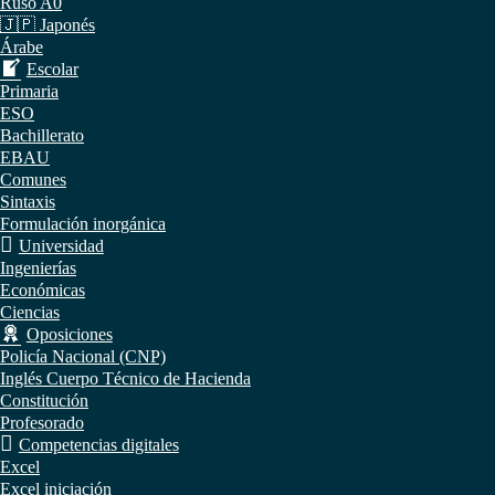
Ruso A0
🇯🇵 Japonés
Árabe
Escolar
Primaria
ESO
Bachillerato
EBAU
Comunes
Sintaxis
Formulación inorgánica
Universidad
Ingenierías
Económicas
Ciencias
Oposiciones
Policía Nacional (CNP)
Inglés Cuerpo Técnico de Hacienda
Constitución
Profesorado
Competencias digitales
Excel
Excel iniciación