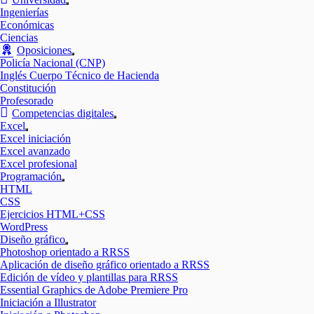
Mostrar
Ingenierías
el
Económicas
submenú
Ciencias
Oposiciones
Mostrar
Policía Nacional (CNP)
el
Inglés Cuerpo Técnico de Hacienda
submenú
Constitución
Profesorado
Competencias digitales
Mostrar
Excel
el
Mostrar
Excel iniciación
submenú
el
Excel avanzado
submenú
Excel profesional
Programación
Mostrar
HTML
el
CSS
submenú
Ejercicios HTML+CSS
WordPress
Diseño gráfico
Mostrar
Photoshop orientado a RRSS
el
Aplicación de diseño gráfico orientado a RRSS
submenú
Edición de vídeo y plantillas para RRSS
Essential Graphics de Adobe Premiere Pro
Iniciación a Illustrator