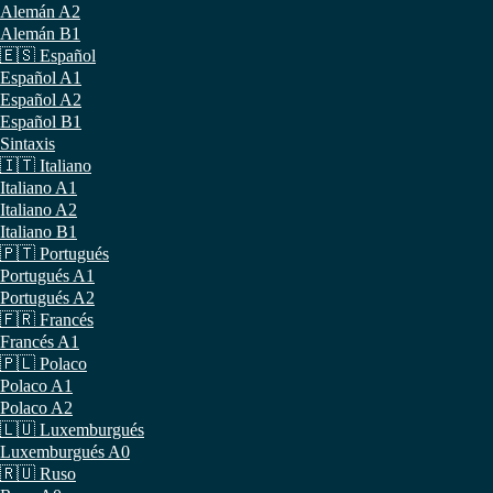
Alemán A2
Alemán B1
🇪🇸 Español
Español A1
Español A2
Español B1
Sintaxis
🇮🇹 Italiano
Italiano A1
Italiano A2
Italiano B1
🇵🇹 Portugués
Portugués A1
Portugués A2
🇫🇷 Francés
Francés A1
🇵🇱 Polaco
Polaco A1
Polaco A2
🇱🇺 Luxemburgués
Luxemburgués A0
🇷🇺 Ruso