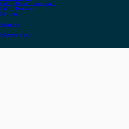
Política de protección de datos
Política de cookies
Mi cuenta
Mis cursos
Mis suscripciones
Instagram
Facebook
LinkedIn
YouTube
Twitter