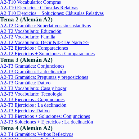
A2-T10 Vocabulario: Compras
A2-T10 Ejercicios : Cláusulas Relativas
A2-T10 Ejercicios + Soluciones: Cláusulas Relativas
Tema 2 (Alemán A2)
A2-T2 Gramática: Superlativos sin sustantivos
A2-T2 Vocabulario: Educación
A2-T2 Vocabulario: Familia
A2-T2 Vocabulario: Decir &lt;< De Nada >>
A2-T2 Ejercicios : Comparaciones
A2-T2 Ejercicios + Soluciones : Comparaciones
Tema 3 (Alemán A2)
A2-T3 Gramática: Conjunciones
A2-T3 Gramática: La declinación
A2-T3 Gramática: Preguntas y preposiciones
A2-T3 Gramática: Dativo
A2-T3 Vocabulario: Casa y hogar
A2-T3 Vocabulario: Tecnología
A2-T3 Ejercicios : Conjunciones
A2-T3 Ejercicios : La declinación
A2-T3 Ejercicios: Dativo
A2-T3 Ejercicios + Soluciones: Conjunciones
A2-T3 Soluciones + Ejercicios : La declinación
Tema 4 (Alemán A2)
A2-T4 Gramática: Verbos Reflexivos