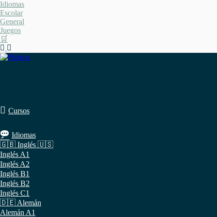
Saltar
Idiomas
al
Escolar
contenido
General
Juegos
🛒
Cursos
Idiomas
🇬🇧 Inglés 🇺🇸
Inglés A1
Inglés A2
Inglés B1
Inglés B2
Inglés C1
🇩🇪 Alemán
Alemán A1