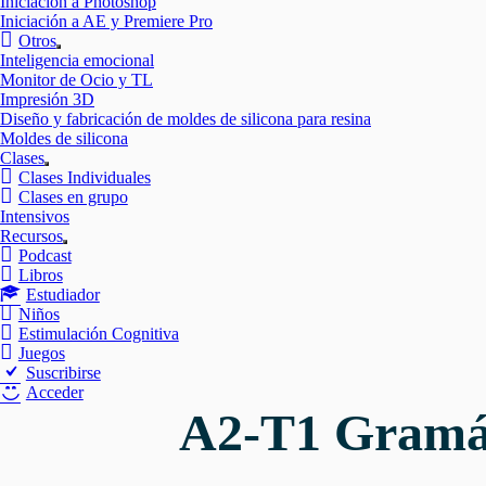
Iniciación a Photoshop
Iniciación a AE y Premiere Pro
Otros
Mostrar
Inteligencia emocional
el
Monitor de Ocio y TL
submenú
Impresión 3D
Diseño y fabricación de moldes de silicona para resina
Moldes de silicona
Clases
Mostrar
Clases Individuales
el
Clases en grupo
submenú
Intensivos
Recursos
Mostrar
Podcast
el
Libros
submenú
Estudiador
Niños
Estimulación Cognitiva
Juegos
Suscribirse
Acceder
A2-T1 Gramáti