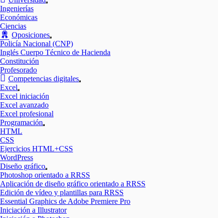
Mostrar
Ingenierías
el
Económicas
submenú
Ciencias
Oposiciones
Mostrar
Policía Nacional (CNP)
el
Inglés Cuerpo Técnico de Hacienda
submenú
Constitución
Profesorado
Competencias digitales
Mostrar
Excel
el
Mostrar
Excel iniciación
submenú
el
Excel avanzado
submenú
Excel profesional
Programación
Mostrar
HTML
el
CSS
submenú
Ejercicios HTML+CSS
WordPress
Diseño gráfico
Mostrar
Photoshop orientado a RRSS
el
Aplicación de diseño gráfico orientado a RRSS
submenú
Edición de vídeo y plantillas para RRSS
Essential Graphics de Adobe Premiere Pro
Iniciación a Illustrator