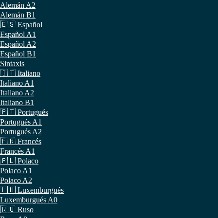
Alemán A2
Alemán B1
🇪🇸 Español
Español A1
Español A2
Español B1
Sintaxis
🇮🇹 Italiano
Italiano A1
Italiano A2
Italiano B1
🇵🇹 Portugués
Portugués A1
Portugués A2
🇫🇷 Francés
Francés A1
🇵🇱 Polaco
Polaco A1
Polaco A2
🇱🇺 Luxemburgués
Luxemburgués A0
🇷🇺 Ruso