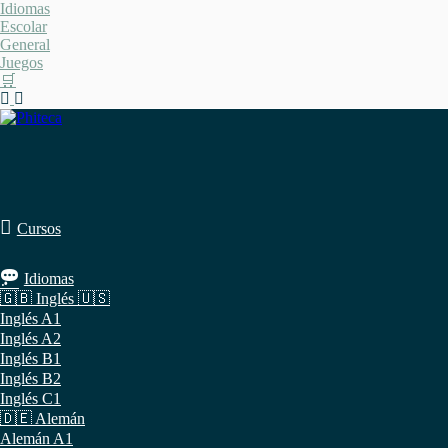
Saltar
Idiomas
al
Escolar
contenido
General
Juegos
🛒
Cursos
Idiomas
🇬🇧 Inglés 🇺🇸
Inglés A1
Inglés A2
Inglés B1
Inglés B2
Inglés C1
🇩🇪 Alemán
Alemán A1