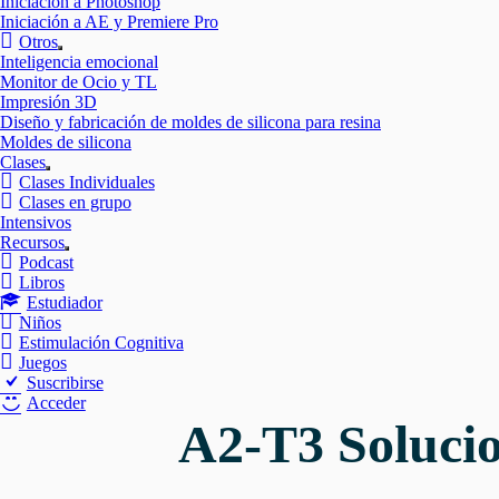
Iniciación a Photoshop
Iniciación a AE y Premiere Pro
Otros
Mostrar
Inteligencia emocional
el
Monitor de Ocio y TL
submenú
Impresión 3D
Diseño y fabricación de moldes de silicona para resina
Moldes de silicona
Clases
Mostrar
Clases Individuales
el
Clases en grupo
submenú
Intensivos
Recursos
Mostrar
Podcast
el
Libros
submenú
Estudiador
Niños
Estimulación Cognitiva
Juegos
Suscribirse
Acceder
A2-T3 Solucio