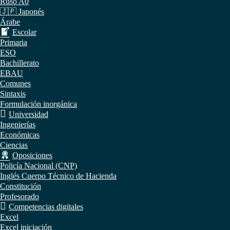
Ruso A0
🇯🇵 Japonés
Árabe
Escolar
Primaria
ESO
Bachillerato
EBAU
Comunes
Sintaxis
Formulación inorgánica
Universidad
Ingenierías
Económicas
Ciencias
Oposiciones
Policía Nacional (CNP)
Inglés Cuerpo Técnico de Hacienda
Constitución
Profesorado
Competencias digitales
Excel
Excel iniciación